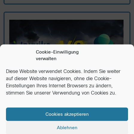
Cookie-Einwilligung
verwalten
Diese Website verwendet Cookies. Indem Sie weiter
auf dieser Website navigieren, ohne die Cookie-
Omnissa Horizon vs Inuvika OVD — VDI
Einstellungen Ihres Internet Browsers zu ändern,
Alternative 2025
stimmen Sie unserer Verwendung von Cookies zu.
For years, Omnissa Horizon (formerly VMware
Horizon) has been the established leader in the
Cookies akzeptieren
VDI...
Ablehnen
Read More