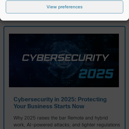
View preferences
Cybersecurity in 2025: Protecting
Your Business Starts Now
Why 2025 raises the bar Remote and hybrid
work, AI-powered attacks, and tighter regulations