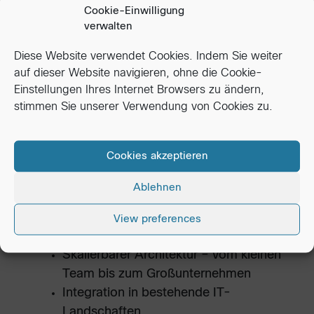
Cookie-Einwilligung
verwalten
Organisationen, die OVD Enterprise einsetzen,
profitieren von:
Diese Website verwendet Cookies. Indem Sie weiter
auf dieser Website navigieren, ohne die Cookie-
Geringeren Lizenz- und Betriebskosten
Einstellungen Ihres Internet Browsers zu ändern,
im Vergleich zu anderen VDI-
stimmen Sie unserer Verwendung von Cookies zu.
Plattformen
Einfacher Implementierung und
Cookies akzeptieren
leichterer Verwaltung
Unterstützung hybrider Umgebungen
Ablehnen
(Windows + Linux)
Sicherem Zugriff von jedem Ort und
View preferences
jedem Gerät
Skalierbarer Architektur – vom kleinen
Team bis zum Großunternehmen
Integration in bestehende IT-
Landschaften