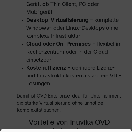
Gerät, ob Thin Client, PC oder
Mobilgerät
Desktop-Virtualisierung
– komplette
Windows- oder Linux-Desktops ohne
komplexe Infrastruktur
Cloud oder On-Premises
– flexibel im
Rechenzentrum oder in der Cloud
einsetzbar
Kosteneffizienz
– geringere Lizenz-
und Infrastrukturkosten als andere VDI-
Lösungen
Damit ist OVD Enterprise ideal für Unternehmen,
die
starke Virtualisierung ohne unnötige
Komplexität
suchen.
Vorteile von Inuvika OVD
Enterprise