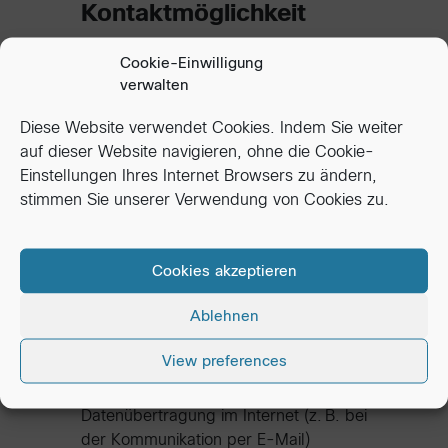
Kontaktmöglichkeit
Auf unserer Website besteht die
Cookie-Einwilligung
Möglichkeit, mit uns über ein
verwalten
Kontaktformular oder per E-Mail in
Diese Website verwendet Cookies. Indem Sie weiter
Verbindung zu treten.
auf dieser Website navigieren, ohne die Cookie-
In diesem Fall werden die von Ihnen
Einstellungen Ihres Internet Browsers zu ändern,
gemachten Angaben zwecks
stimmen Sie unserer Verwendung von Cookies zu.
Bearbeitung der Anfrage sowie für
mögliche Anschlussfragen
gespeichert.
Cookies akzeptieren
Die Angabe Ihrer personenbezogenen
Daten erfolgt dabei freiwillig.
Ablehnen
Eine Weitergabe Ihrer Daten an Dritte
erfolgt nicht ohne Ihre ausdrückliche
View preferences
Zustimmung.
Bitte beachten Sie, dass die
Datenübertragung im Internet (z. B. bei
der Kommunikation per E-Mail)